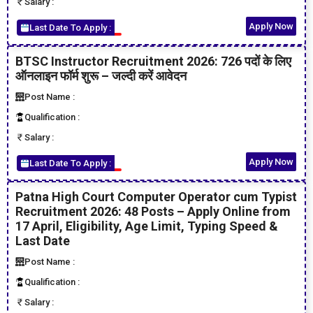
Salary :
Apply Now
Last Date To Apply :
BTSC Instructor Recruitment 2026: 726 पदों के लिए
ऑनलाइन फॉर्म शुरू – जल्दी करें आवेदन
Post Name :
Qualification :
Salary :
Apply Now
Last Date To Apply :
Patna High Court Computer Operator cum Typist
Recruitment 2026: 48 Posts – Apply Online from
17 April, Eligibility, Age Limit, Typing Speed &
Last Date
Post Name :
Qualification :
Salary :