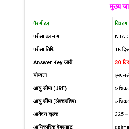
मुख्य ज
पैरामीटर
विवरण
परीक्षा का नाम
NTA 
परीक्षा तिथि
18 दिस
Answer Key जारी
30 दि
योग्यता
एमएससी
आयु सीमा (
JRF)
अधिकतम
आयु सीमा (लेक्चरशिप)
अधिकतम
आवेदन शुल्क
₹325 –
आधिकारिक वेबसाइट
csirne