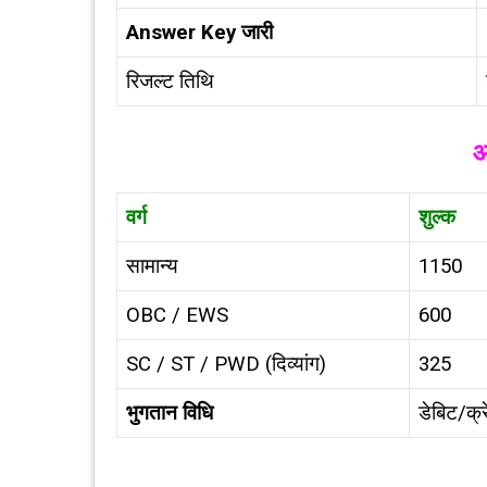
Answer Key जारी
रिजल्ट तिथि
आ
वर्ग
शुल्क
सामान्य
₹1150
OBC / EWS
₹600
SC / ST / PWD (दिव्यांग)
₹325
भुगतान विधि
डेबिट/क्र