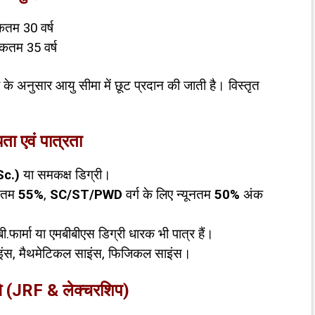
तम 30 वर्ष
कतम 35 वर्ष
 के अनुसार आयु सीमा में छूट प्रदान की जाती है। विस्तृत
यता एवं पात्रता
Sc
.)
या समकक्ष डिग्री।
ूनतम
55%
,
SC/ST/PWD
वर्ग के लिए न्यूनतम
50%
अंक
 बी.फार्मा या एमबीबीएस डिग्री धारक भी पात्र हैं।
ाइंस, मैथमेटिकल साइंस, फिजिकल साइंस।
े (
JRF &
लेक्चरशिप)