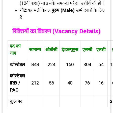
(12वीं कक्षा) या इसके समकक्ष परीक्षा उत्तीर्ण की हो।
नोट:
यह भर्ती केवल
पुरुष (
Male)
उम्मीदवारों के लिए
है।
रिक्तियों का विवरण (
Vacancy Details)
पद का
सामान्य
ओबीसी
ईडब्ल्यूएस
एससी
एसटी
नाम
कांस्टेबल
848
224
160
304
64
1
कांस्टेबल
IRB /
212
56
40
76
16
PAC
कुल पद
2