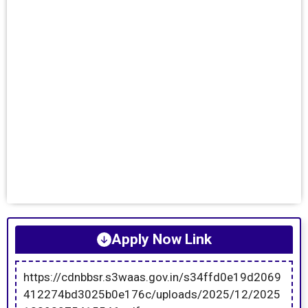
Apply Now Link
https://cdnbbsr.s3waas.gov.in/s34ffd0e19d2069
412274bd3025b0e176c/uploads/2025/12/2025